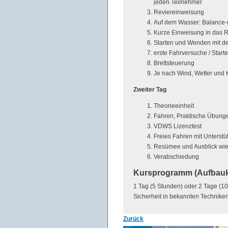
jeden Teilnehmer
Reviereinweisung
Auf dem Wasser: Balance-
Kurze Einweisung in das R
Starten und Wenden mit d
erste Fahrversuche / Star
Brettsteuerung
Je nach
Wind, Wetter
und K
Zweiter Tag
Theorieeinheit
Fahren, Praktische Übung
VDWS Lizenztest
Freies Fahren mit Unterstü
Resümee und Ausblick wie d
Verabschiedung
Kursprogramm (Aufbauk
1 Tag (5 Stunden) oder 2 Tage (1
Sicherheit in bekannten Techniken
Zurück