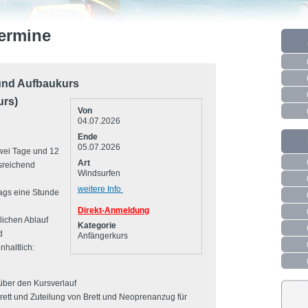
ermine
und Aufbaukurs
rs)
Von
04.07.2026
Ende
05.07.2026
wei Tage und 12
Art
usreichend
Windsurfen
weitere Info
ttags eine Stunde
Direkt-Anmeldung
lichen Ablauf
Kategorie
d
Anfängerkurs
nhaltlich:
über den Kursverlauf
rett und Zuteilung von Brett und Neoprenanzug für