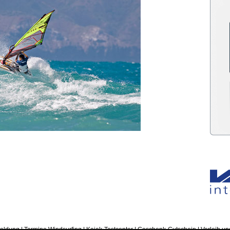
eldung
|
Termine Windsurfing
|
Kajak-Testcenter
|
Geschenk-Gutschein
|
Verleih un