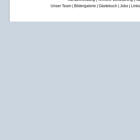
Unser Team
|
Bildergalerie
|
Gästebuch
|
Jobs
|
Links