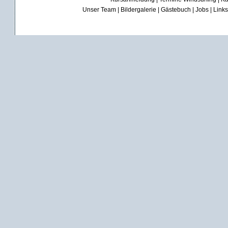
Unser Team
|
Bildergalerie
|
Gästebuch
|
Jobs
|
Links