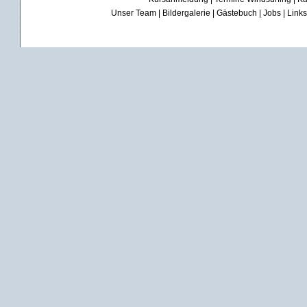
Unser Team
|
Bildergalerie
|
Gästebuch
|
Jobs
|
Links