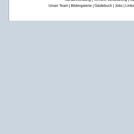
Unser Team
|
Bildergalerie
|
Gästebuch
|
Jobs
|
Links