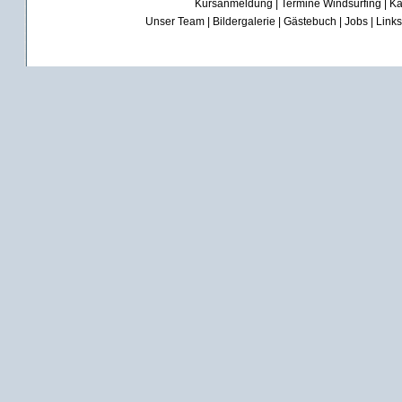
Kursanmeldung
|
Termine Windsurfing
|
Ka
Unser Team
|
Bildergalerie
|
Gästebuch
|
Jobs
|
Links