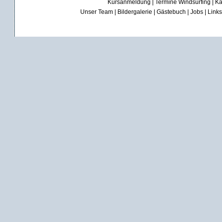
Kursanmeldung
|
Termine Windsurfing
|
Ka
Unser Team
|
Bildergalerie
|
Gästebuch
|
Jobs
|
Links