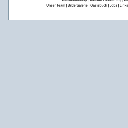
Unser Team
|
Bildergalerie
|
Gästebuch
|
Jobs
|
Links