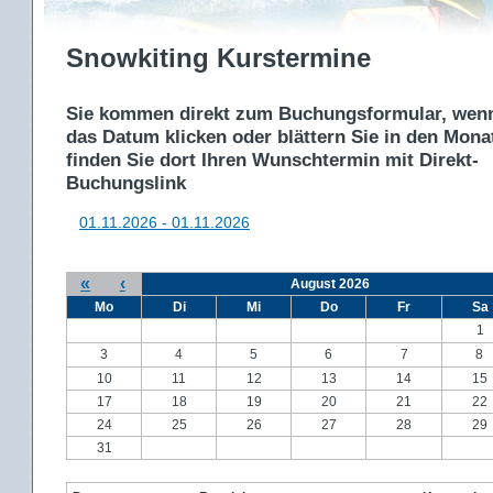
Snowkiting Kurstermine
Sie kommen direkt zum Buchungsformular, wenn
das Datum klicken oder blättern Sie in den Mon
finden Sie dort Ihren Wunschtermin mit Direkt-
Buchungslink
01.11.2026 - 01.11.2026
«
‹
August 2026
Mo
Di
Mi
Do
Fr
Sa
1
3
4
5
6
7
8
10
11
12
13
14
15
17
18
19
20
21
22
24
25
26
27
28
29
31